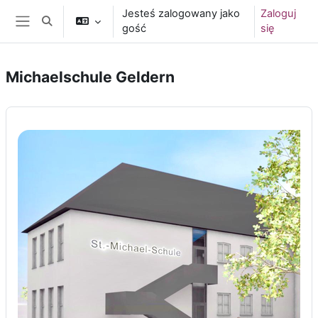
Przejdź do głównej zawartości
Jesteś zalogowany jako
Zaloguj
Przełącznik wyszukiwarki
gość
się
Panel boczny
Michaelschule Geldern